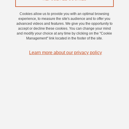
Cookies allow us to provide you with an optimal browsing
experience, to measure the site's audience and to offer you
advanced videos and features. We give you the opportunity to
Les informations recueillies sur ce formulaire font l’objet d’un
accept or decline these cookies. You can change your mind
traitement destiné à l'organisation et à la logistique de l'événement
and modify your choice at any time by clicking on the "Cookie
Inovalo360, école d'hiver en innovation et valorisation ainsi qu'à
Management" link located in the footer of the site.
l'adaptation et à l'amélioration d'Inovalo360. Les destinataires des
Learn more about our privacy policy
données sont : ITO@UGA. Les données seront conservées pour
une durée maximale de 3 ans après la fin de l'événement
Inovalo360 4ème édition. Elles seront ensuite anonymisées.
Conformément au Règlement général sur la protection des
données (RGPD) et à la loi « informatique et libertés » du 6 janvier
1978 modifiée, vous bénéficiez notamment d’un droit d’opposition,
d’accès et de rectification aux informations qui vous concernent,
que vous pouvez exercer en vous adressant à ITO@UGA,
inovalo360
univ-grenoble-alpes.fr
(inovalo360[at]univ-grenoble-
alpes[dot]fr)
,
Université Grenoble Alpes, 621 avenue Centrale,