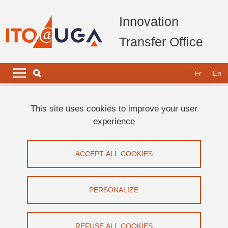
Skip to main content
Cookies management
Innovation
Transfer Office
Navigation principale
Navigation principale mobile
Fr
En
Breadcrumb
Home
This site uses cookies to improve your user
experience
Inscription à Inovalo360 : 20 - 21
janvier 2025 - Bâtiment IMAG,
ACCEPT ALL COOKIES
Université Grenoble Alpes, 150 place
du Torrent 38401 Saint Martin d'Hères
PERSONALIZE
Status message
Sorry… This form is closed to new submissions.
REFUSE ALL COOKIES