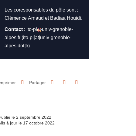
Les coresponsables du pôle sont :
Clémence Arnaud et Badiaa Houidi.
Contact
:
ito-pi
univ-grenoble-
alpes.fr
(ito-pi[at]univ-grenoble-
alpes[dot]fr)
Partager sur Facebook
Partager sur LinkedIn
Imprimer
Partager
Partager l'URL de cette page
Publié le 2 septembre 2022
Mis à jour le 17 octobre 2022