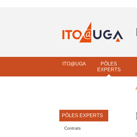
Aller au contenu principal
Gestion des cookies
Navigation principale
ITO@UGA
PÔLES
EXPERTS
Navigation princi
PÔLES EXPERTS
Contrats