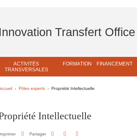
Innovation Transfert Office
ACTIVITÉS
FORMATION
FINANCEMENT
TRANSVERSALES
Fil d'Ariane
Accueil
Pôles experts
Propriété Intellectuelle
pale Sidebar
Propriété Intellectuelle
Partager sur Facebook
Partager sur LinkedIn
Imprimer
Partager