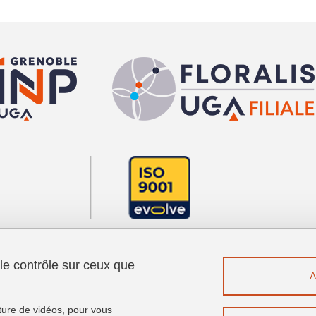
 le contrôle sur ceux que
Menu footer
Contact
Plan du site
cture de vidéos, pour vous